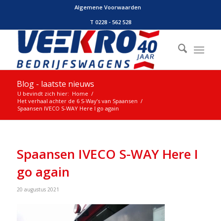
Algemene Voorwaarden
T 0228 - 562 528
Blog - laatste nieuws
U bevindt zich hier:
Home
/
Het verhaal achter de 6 S-Way’s van Spaansen
/
Spaansen IVECO S-WAY Here I go again
Spaansen IVECO S-WAY Here I
go again
20 augustus 2021