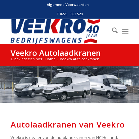
Algemene Voorwaarden
T 0228 - 562 528
Veekro Autolaadkranen
U bevindt zich hier:
Home
/
Veekro Autolaadkranen
Autolaadkranen van Veekro
Veekro is dealer van de autolaadkranen van HC Holland.