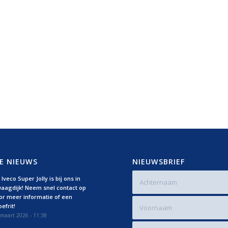
E NIEUWS
NIEUWSBRIEF
Iveco Super Jolly is bij ons in
aagdijk! Neem snel contact op
or meer informatie of een
efrit!
maart 2026 - 11:38