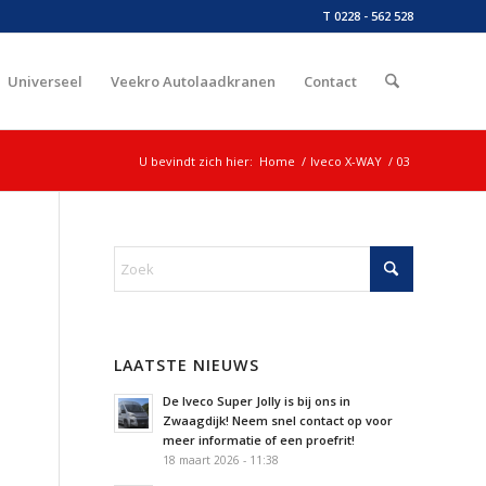
T 0228 - 562 528
Universeel
Veekro Autolaadkranen
Contact
U bevindt zich hier:
Home
/
Iveco X-WAY
/
03
LAATSTE NIEUWS
De Iveco Super Jolly is bij ons in
Zwaagdijk! Neem snel contact op voor
meer informatie of een proefrit!
18 maart 2026 - 11:38