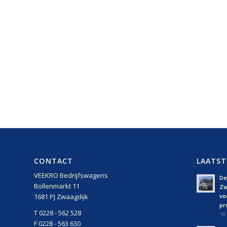
CONTACT
LAATST
VEEKRO Bedrijfswagens
De 
Bollenmarkt 11
Zw
vo
1681 PJ Zwaagdijk
pro
T 0228 - 562 528
18 
F 0228 - 563 630