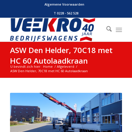
Algemene Voorwaarden
T 0228 - 562 528
ASW Den Helder, 70C18 met
HC 60 Autolaadkraan
U bevindt zich hier:
Home
/
Afgeleverd
/
ASW Den Helder, 70C18 met HC 60 Autolaadkraan