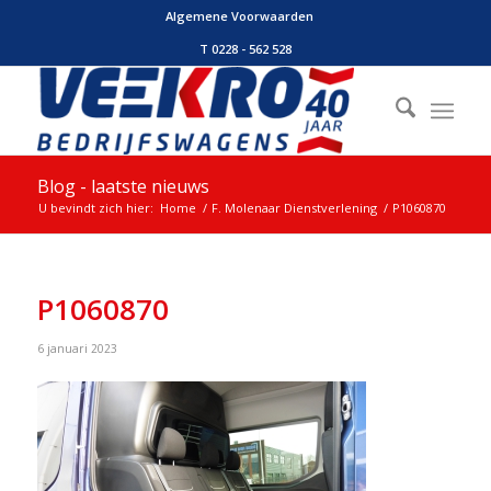
Algemene Voorwaarden
T 0228 - 562 528
Blog - laatste nieuws
U bevindt zich hier:
Home
/
F. Molenaar Dienstverlening
/
P1060870
P1060870
6 januari 2023