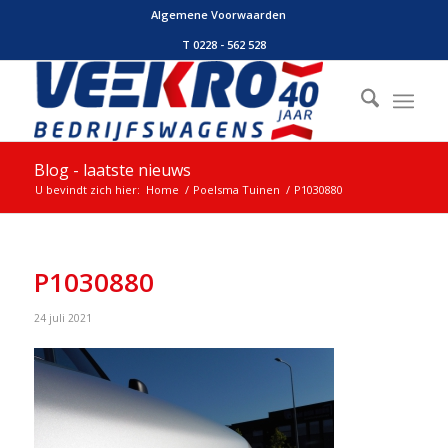
Algemene Voorwaarden
T 0228 - 562 528
Blog - laatste nieuws
U bevindt zich hier:
Home
/
Poelsma Tuinen
/
P1030880
P1030880
24 juli 2021