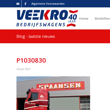
Algemene Voorwaarden
Home
Modellen
Blog - laatste nieuws
P1030830
24 juli 2021