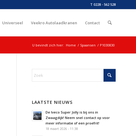
T 0228 - 562 528
Universeel
Veekro Autolaadkranen
Contact
U bevindt zich hier:
Home
/
Spaansen
/
P1030830
LAATSTE NIEUWS
De Iveco Super Jolly is bij ons in
Zwaagdijk! Neem snel contact op voor
meer informatie of een proefrit!
18 maart 2026 - 11:38