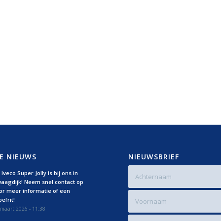
E NIEUWS
NIEUWSBRIEF
Iveco Super Jolly is bij ons in
aagdijk! Neem snel contact op
or meer informatie of een
efrit!
maart 2026 - 11:38