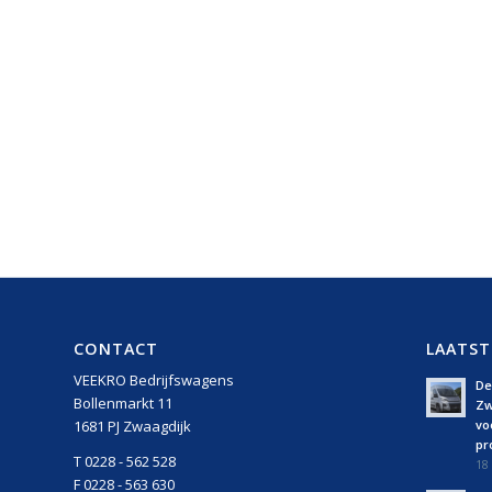
CONTACT
LAATST
VEEKRO Bedrijfswagens
De 
Bollenmarkt 11
Zw
vo
1681 PJ Zwaagdijk
pro
T 0228 - 562 528
18 
F 0228 - 563 630