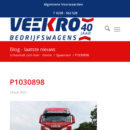
Algemene Voorwaarden
T 0228 - 562 528
Blog - laatste nieuws
U bevindt zich hier:
Home
/
Spaansen
/
P1030898
P1030898
24 juli 2021