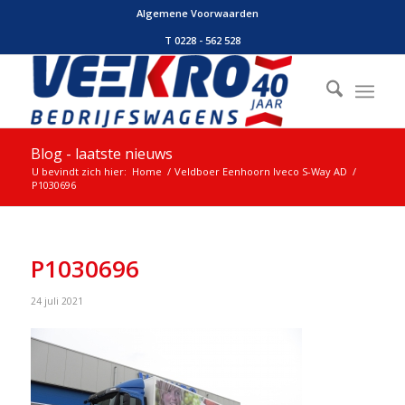
Algemene Voorwaarden
T 0228 - 562 528
Blog - laatste nieuws
U bevindt zich hier:
Home
/
Veldboer Eenhoorn Iveco S-Way AD
/
P1030696
P1030696
24 juli 2021