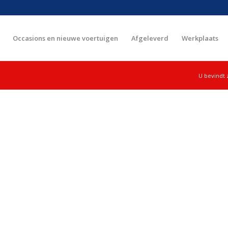
Occasions en nieuwe voertuigen
Afgeleverd
Werkplaats
U bevindt z