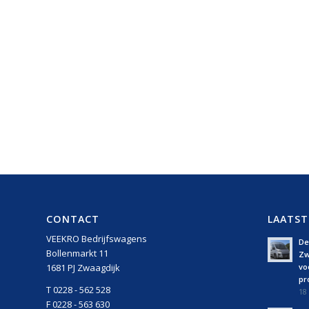
CONTACT
LAATST
VEEKRO Bedrijfswagens
De 
Bollenmarkt 11
Zw
vo
1681 PJ Zwaagdijk
pro
T 0228 - 562 528
18 
F 0228 - 563 630