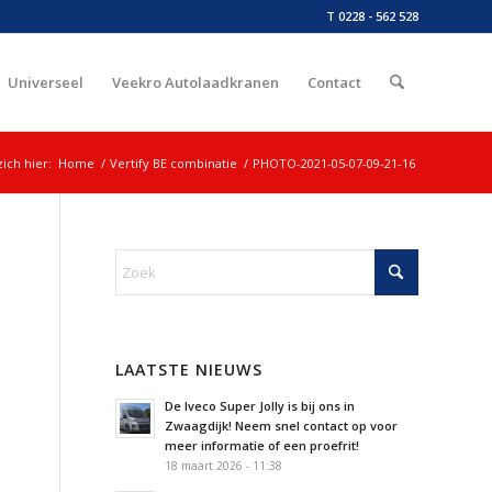
T 0228 - 562 528
Universeel
Veekro Autolaadkranen
Contact
ich hier:
Home
/
Vertify BE combinatie
/
PHOTO-2021-05-07-09-21-16
LAATSTE NIEUWS
De Iveco Super Jolly is bij ons in
Zwaagdijk! Neem snel contact op voor
meer informatie of een proefrit!
18 maart 2026 - 11:38