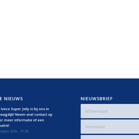
E NIEUWS
NIEUWSBRIEF
Iveco Super Jolly is bij ons in
aagdijk! Neem snel contact op
or meer informatie of een
efrit!
maart 2026 - 11:38