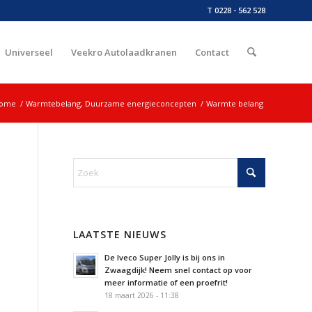
T 0228 - 562 528
Universeel
Veekro Autolaadkranen
Contact
ome
/
Warmtebelang, Duurzame energieconcepten
/
Warmte belang
LAATSTE NIEUWS
De Iveco Super Jolly is bij ons in
Zwaagdijk! Neem snel contact op voor
meer informatie of een proefrit!
18 maart 2026 - 11:38