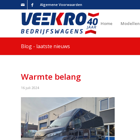
Algemene Voorwaarden
Home
Modellen
Blog - laatste nieuws
Warmte belang
16 juli 2024