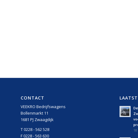
CONTACT
LAATST
VEEKRO Bedrijfswagens
De 
Bollenmarkt 11
Zw
vo
1681 PJ Zwaagdijk
pro
T 0228 - 562 528
18 
F 0228 - 563 630