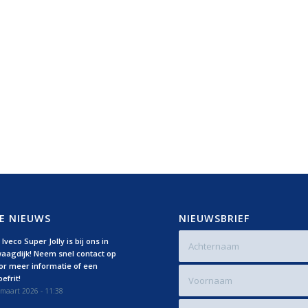
E NIEUWS
NIEUWSBRIEF
Iveco Super Jolly is bij ons in
aagdijk! Neem snel contact op
or meer informatie of een
efrit!
maart 2026 - 11:38