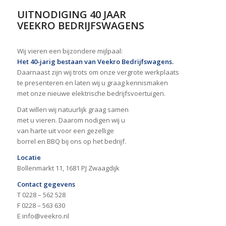
UITNODIGING 40 JAAR
VEEKRO BEDRIJFSWAGENS
Wij vieren een bijzondere mijlpaal:
Het 40-jarig bestaan van Veekro Bedrijfswagens.
Daarnaast zijn wij trots om onze vergrote werkplaats
te presenteren en laten wij u graag kennismaken
met onze nieuwe elektrische bedrijfsvoertuigen.
Dat willen wij natuurlijk graag samen
met u vieren. Daarom nodigen wij u
van harte uit voor een gezellige
borrel en BBQ bij ons op het bedrijf.
Locatie
Bollenmarkt 11, 1681 PJ Zwaagdijk
Contact gegevens
T 0228 – 562 528
F 0228 – 563 630
E info@veekro.nl