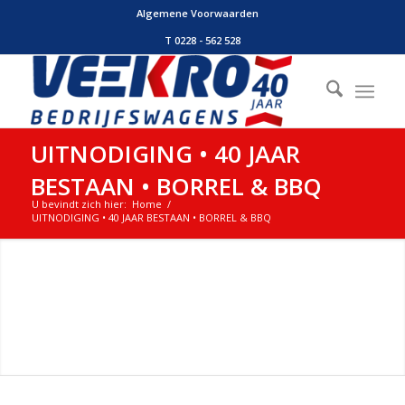
Algemene Voorwaarden
T 0228 - 562 528
UITNODIGING • 40 JAAR
BESTAAN • BORREL & BBQ
U bevindt zich hier:
Home
/
UITNODIGING • 40 JAAR BESTAAN • BORREL & BBQ