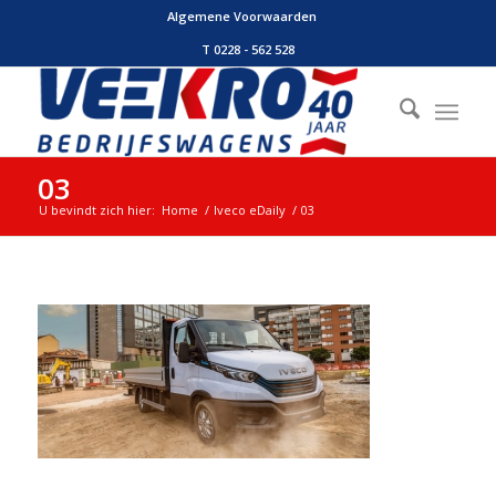
Algemene Voorwaarden
T 0228 - 562 528
03
U bevindt zich hier:
Home
/
Iveco eDaily
/
03