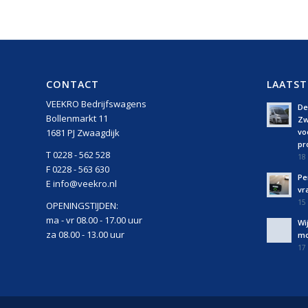
CONTACT
LAATST
VEEKRO Bedrijfswagens
De 
Bollenmarkt 11
Zw
vo
1681 PJ Zwaagdijk
pro
T 0228 - 562 528
18 
F 0228 - 563 630
Pe
E info@veekro.nl
vr
15 
OPENINGSTIJDEN:
ma - vr 08.00 - 17.00 uur
Wi
za 08.00 - 13.00 uur
mo
17