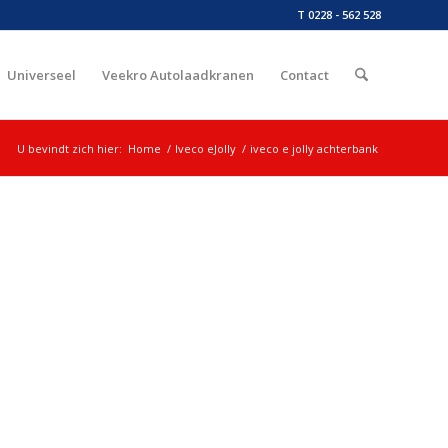
T 0228 - 562 528
Universeel
Veekro Autolaadkranen
Contact
U bevindt zich hier:
Home
/
Iveco eJolly
/
iveco e jolly achterbank