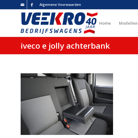
Algemene Voorwaarden
Home
Modellen
iveco e jolly achterbank