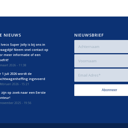
E NIEUWS
NIEUWSBRIEF
Iveco Super Jolly is bij ons in
aagdijk! Neem snel contact op
or meer informatie of een
efrit!
maart 2026 - 11:38
r 1 juli 2026 wordt de
achtwagenheffing ingevoerd
februari 2026 - 15:21
j zijn op zoek naar een Eerste
nteur!
 november 2025 - 19:56