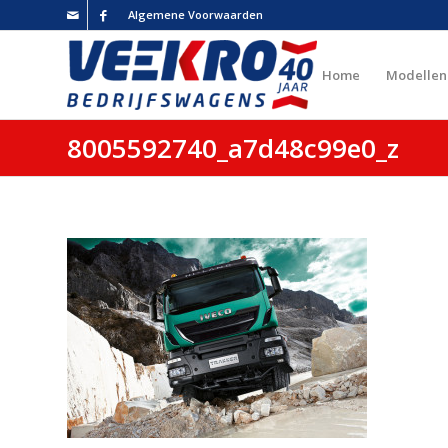
Algemene Voorwaarden
Home
Modellen
8005592740_a7d48c99e0_z