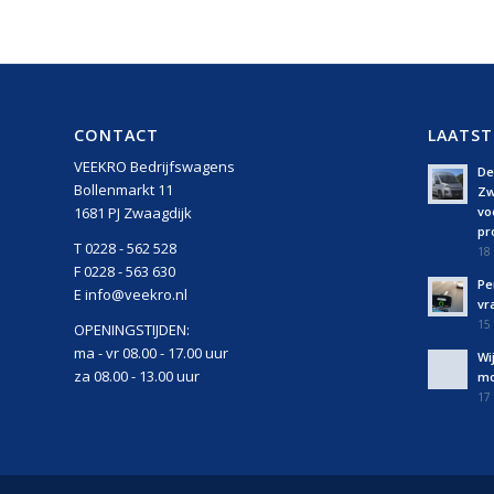
CONTACT
LAATST
VEEKRO Bedrijfswagens
De 
Bollenmarkt 11
Zw
vo
1681 PJ Zwaagdijk
pro
T 0228 - 562 528
18 
F 0228 - 563 630
Pe
E info@veekro.nl
vr
15 
OPENINGSTIJDEN:
ma - vr 08.00 - 17.00 uur
Wi
za 08.00 - 13.00 uur
mo
17