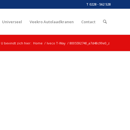
T 0228 - 562 528
Universeel
Veekro Autolaadkranen
Contact
U bevindt zich hier:
Home
/
Iveco T-Way
/
8005592740_a7d48c99e0_z