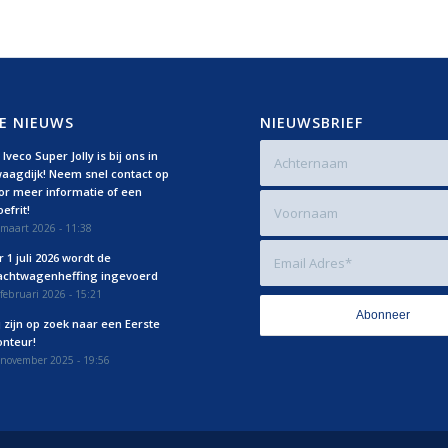
E NIEUWS
NIEUWSBRIEF
Iveco Super Jolly is bij ons in
aagdijk! Neem snel contact op
or meer informatie of een
efrit!
maart 2026 - 11:38
r 1 juli 2026 wordt de
achtwagenheffing ingevoerd
februari 2026 - 15:21
j zijn op zoek naar een Eerste
nteur!
 november 2025 - 19:56