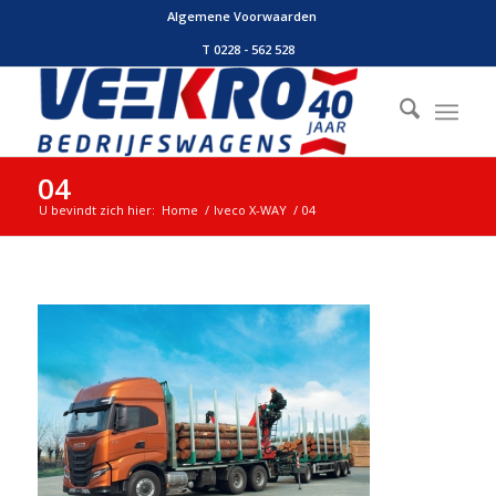
Algemene Voorwaarden
T 0228 - 562 528
04
U bevindt zich hier:
Home
/
Iveco X-WAY
/
04