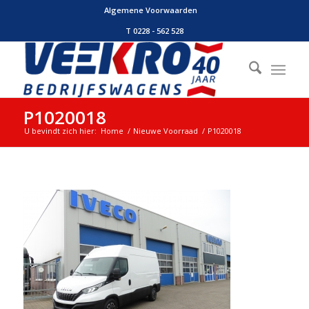
Algemene Voorwaarden
T 0228 - 562 528
P1020018
U bevindt zich hier:
Home
/
Nieuwe Voorraad
/
P1020018