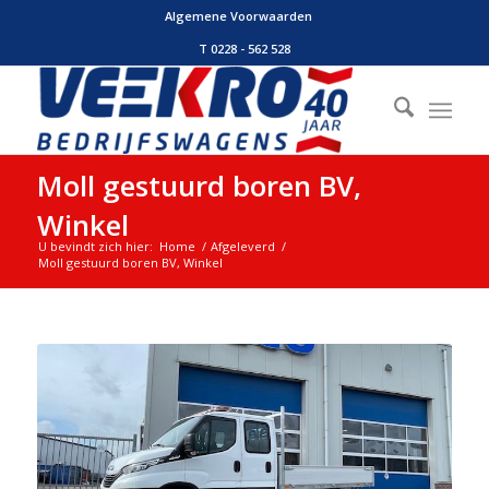
Algemene Voorwaarden
T 0228 - 562 528
Moll gestuurd boren BV,
Winkel
U bevindt zich hier:
Home
/
Afgeleverd
/
Moll gestuurd boren BV, Winkel