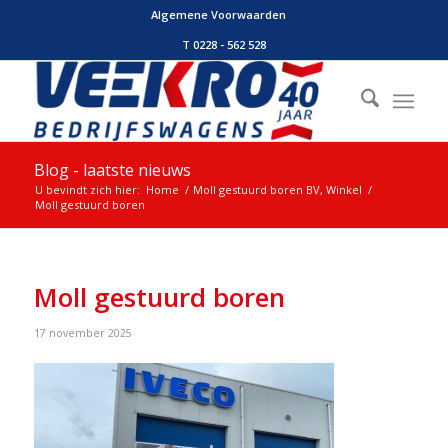
Algemene Voorwaarden
T 0228 - 562 528
Blog - laatste nieuws
U bevindt zich hier:
Home
/
Moll gestuurd boren BV, Winkel
/
Moll gestuurd boren
Moll gestuurd boren
17 november 2025