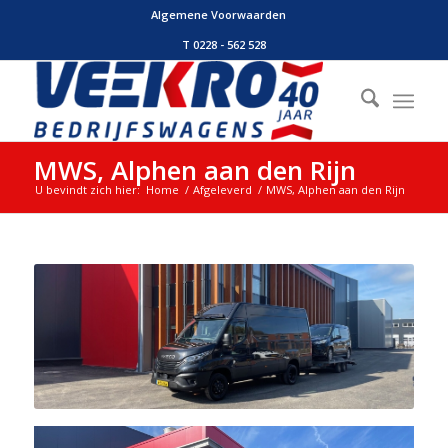
Algemene Voorwaarden
T 0228 - 562 528
MWS, Alphen aan den Rijn
U bevindt zich hier:
Home
/
Afgeleverd
/
MWS, Alphen aan den Rijn