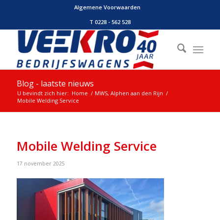
Algemene Voorwaarden
T 0228 - 562 528
Blog - laatste nieuws
U bevindt zich hier:
Home
/
MWS, Alphen aan den Rijn
/
Mobile Welding Service
Mobile Welding Service
17 november 2025