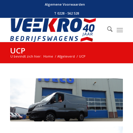
Algemene Voorwaarden
T 0228 - 562 528
UCP
U bevindt zich hier:
Home
/
Afgeleverd
/
UCP