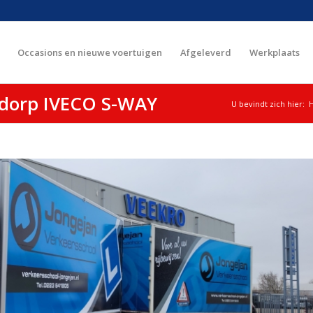
Occasions en nieuwe voertuigen
Afgeleverd
Werkplaats
nadorp IVECO S-WAY
U bevindt zich hier: