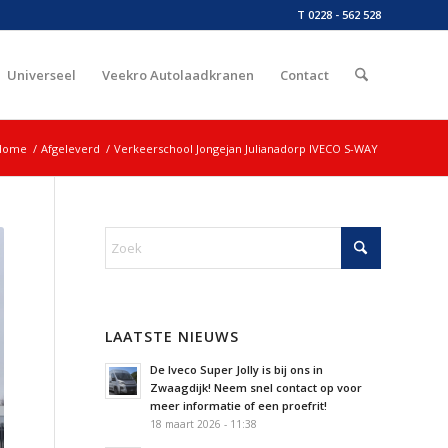
T 0228 - 562 528
Universeel
Veekro Autolaadkranen
Contact
Home
/
Afgeleverd
/
Verkeerschool Jongejan Julianadorp IVECO S-WAY
LAATSTE NIEUWS
De Iveco Super Jolly is bij ons in
Zwaagdijk! Neem snel contact op voor
meer informatie of een proefrit!
18 maart 2026 - 11:38