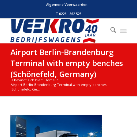
Algemene Voorwaarden
T 0228 - 562 528
Airport Berlin-Brandenburg
Terminal with empty benches
(Schönefeld, Germany)
U bevindt zich hier:
Home
/
Airport Berlin-Brandenburg Terminal with empty benches
(Schönefeld, Ge...