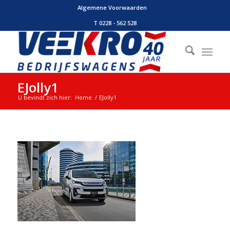
Algemene Voorwaarden
T 0228 - 562 528
EJolly1
U bevindt zich hier:
Home
/
EJolly1