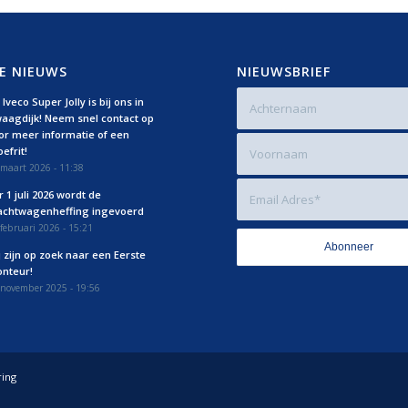
E NIEUWS
NIEUWSBRIEF
Iveco Super Jolly is bij ons in
aagdijk! Neem snel contact op
or meer informatie of een
efrit!
maart 2026 - 11:38
r 1 juli 2026 wordt de
achtwagenheffing ingevoerd
februari 2026 - 15:21
j zijn op zoek naar een Eerste
nteur!
 november 2025 - 19:56
ring