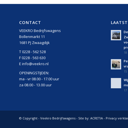
CONTACT
LAATST
VEEKRO Bedrijfswagens
De 
Bollenmarkt 11
Zw
vo
1681 PJ Zwaagdijk
pro
T 0228 - 562 528
18 
F 0228 - 563 630
Pe
E info@veekro.nl
vr
15 
OPENINGSTIJDEN:
ma - vr 08.00 - 17.00 uur
Wi
za 08.00 - 13.00 uur
mo
17
© Copyright - Veekro Bedrijfswagens - Site by:
ACRETIA
-
Privacy verkla