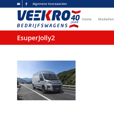
Algemene Voorwaarden
Home
Modellen
EsuperJolly2