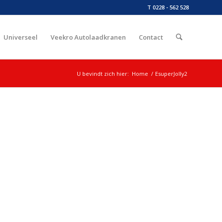
T 0228 - 562 528
Universeel
Veekro Autolaadkranen
Contact
U bevindt zich hier:
Home
/
EsuperJolly2