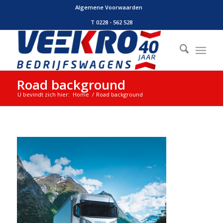
Algemene Voorwaarden
T 0228 - 562 528
Road background
U bevindt zich hier:
Home
/
Road background