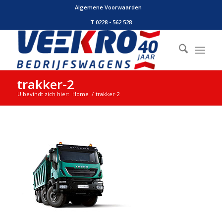
Algemene Voorwaarden
T 0228 - 562 528
trakker-2
U bevindt zich hier:
Home
/
trakker-2