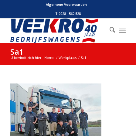
Algemene Voorwaarden
T 0228 - 562 528
Sa1
U bevindt zich hier:
Home
/
Werkplaats
/
Sa1