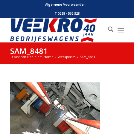
Algemene Voorwaarden
T 0228 - 562 528
SAM_8481
U bevindt zich hier:
Home
/
Werkplaats
/
SAM_8481