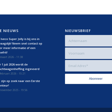
E NIEUWS
NIEUWSBRIEF
Iveco Super Jolly is bij ons in
aagdijk! Neem snel contact op
or meer informatie of een
efrit!
maart 2026 - 11:38
r 1 juli 2026 wordt de
achtwagenheffing ingevoerd
februari 2026 - 15:21
j zijn op zoek naar een Eerste
nteur!
 november 2025 - 19:56