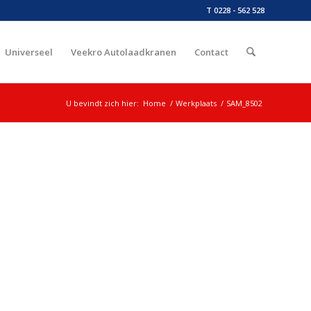
T 0228 - 562 528
Universeel
Veekro Autolaadkranen
Contact
U bevindt zich hier:
Home
/
Werkplaats
/
SAM_8502