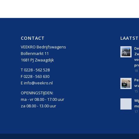
CONTACT
LAATST
VEEKRO Bedrijfswagens
De 
Bollenmarkt 11
Zw
vo
1681 PJ Zwaagdijk
pro
T 0228 - 562 528
18 
F 0228 - 563 630
Pe
E info@veekro.nl
vr
15 
OPENINGSTIJDEN:
ma - vr 08.00 - 17.00 uur
Wi
za 08.00 - 13.00 uur
mo
17