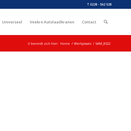
T 0228 - 562 528
Universeel
Veekro Autolaadkranen
Contact
U bevindt zich hier:
Home
/
Werkplaats
/
SAM_8522