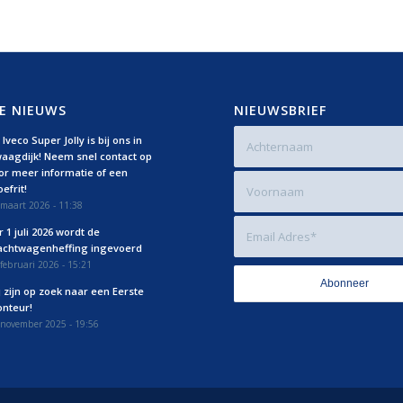
E NIEUWS
NIEUWSBRIEF
Iveco Super Jolly is bij ons in
aagdijk! Neem snel contact op
or meer informatie of een
efrit!
maart 2026 - 11:38
r 1 juli 2026 wordt de
achtwagenheffing ingevoerd
februari 2026 - 15:21
j zijn op zoek naar een Eerste
nteur!
 november 2025 - 19:56