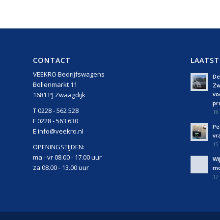
CONTACT
LAATST
VEEKRO Bedrijfswagens
De 
Bollenmarkt 11
Zw
vo
1681 PJ Zwaagdijk
pro
T 0228 - 562 528
18 
F 0228 - 563 630
Pe
E info@veekro.nl
vr
15 
OPENINGSTIJDEN:
ma - vr 08.00 - 17.00 uur
Wi
za 08.00 - 13.00 uur
mo
17