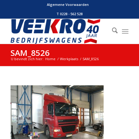
Algemene Voorwaarden
T 0228 - 562 528
SAM_8526
U bevindt zich hier:
Home
/
Werkplaats
/
SAM_8526