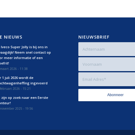
E NIEUWS
NIEUWSBRIEF
Iveco Super Jolly is bij ons in
aagdijk! Neem snel contact op
or meer informatie of een
efrit!
maart 2026 - 11:38
r 1 juli 2026 wordt de
achtwagenheffing ingevoerd
februari 2026 - 15:21
j zijn op zoek naar een Eerste
nteur!
 november 2025 - 19:56