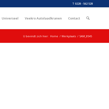
T 0228 - 562 528
Universeel
Veekro Autolaadkranen
Contact
U bevindt zich hier:
Home
/
Werkplaats
/
SAM_8545