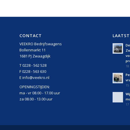
CONTACT
LAATST
VEEKRO Bedrijfswagens
De 
Bollenmarkt 11
Zw
vo
1681 PJ Zwaagdijk
pro
T 0228 - 562 528
18 
F 0228 - 563 630
Pe
E info@veekro.nl
vr
15 
OPENINGSTIJDEN:
ma - vr 08.00 - 17.00 uur
Wi
za 08.00 - 13.00 uur
mo
17