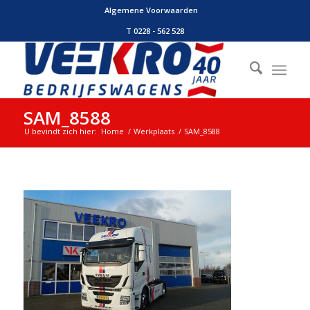
Algemene Voorwaarden
T 0228 - 562 528
SAM_8588
U bevindt zich hier:
Home
/
Werkplaats
/
SAM_8588